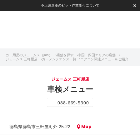
不正改造車のピット作業受付について
カー用品のジェームス（jms）
店舗を探す
中国・四国エリアの店舗
ジェームス 三軒屋店
カーメンテナンス一覧
エアコン関連メニューをご紹介!!
ジェームス 三軒屋店
車検メニュー
088-669-5300
Map
徳島県徳島市三軒屋町外 25-22