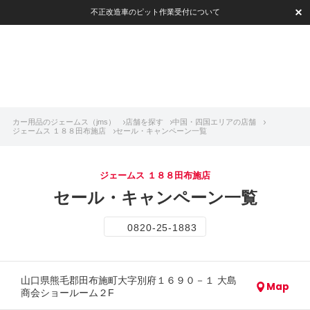
不正改造車のピット作業受付について
カー用品のジェームス（jms）
店舗を探す
中国・四国エリアの店舗
ジェームス １８８田布施店
セール・キャンペーン一覧
ジェームス １８８田布施店
セール・キャンペーン一覧
0820-25-1883
山口県熊毛郡田布施町大字別府１６９０－１ 大島
Map
商会ショールーム２F