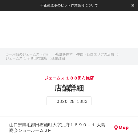
不正改造車のピット作業受付について
カー用品のジェームス（jms）
店舗を探す
中国・四国エリアの店舗
ジェームス １８８田布施店
店舗詳細
ジェームス １８８田布施店
店舗詳細
0820-25-1883
山口県熊毛郡田布施町大字別府１６９０－１ 大島
Map
商会ショールーム２F