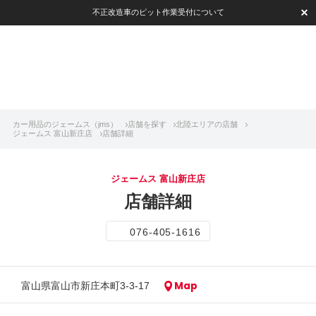
不正改造車のピット作業受付について
カー用品のジェームス（jms）
店舗を探す
北陸エリアの店舗
ジェームス 富山新庄店
店舗詳細
ジェームス 富山新庄店
店舗詳細
076-405-1616
Map
富山県富山市新庄本町3-3-17