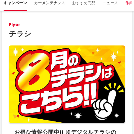
キャンペーン
カーメンテナンス
おすすめ商品
ニュース
作業
Flyer
チラシ
お得な情報公開中!! ※デジタルチラシの