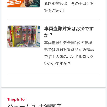
る!? 盗難続出、その手口と対
策をご紹介!
車両盗難対策はお済です
か？
車両盗難件数全国1位の茨城
県では盗難対策商品が必需品
です！人気のハンドルロック
いかがですか？
Shop Info
ジェームス 土浦南店