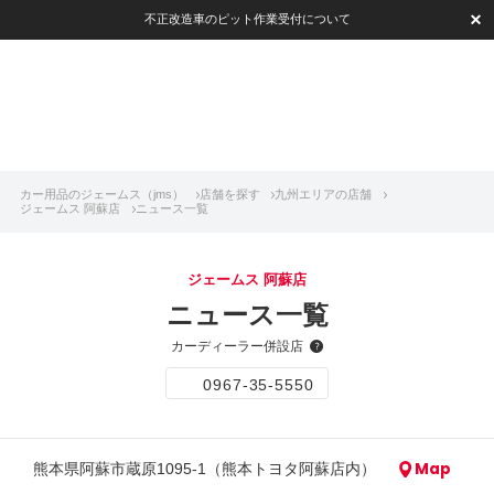
不正改造車のピット作業受付について
カー用品のジェームス（jms）
店舗を探す
九州エリアの店舗
ジェームス 阿蘇店
ニュース一覧
ジェームス 阿蘇店
ニュース一覧
カーディーラー併設店
0967-35-5550
Map
熊本県阿蘇市蔵原1095-1（熊本トヨタ阿蘇店内）