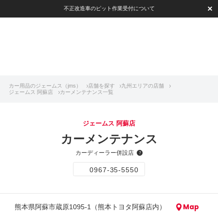
不正改造車のピット作業受付について
カー用品のジェームス（jms）
店舗を探す
九州エリアの店舗
ジェームス 阿蘇店
カーメンテナンス一覧
ジェームス 阿蘇店
カーメンテナンス
カーディーラー併設店
0967-35-5550
Map
熊本県阿蘇市蔵原1095-1（熊本トヨタ阿蘇店内）