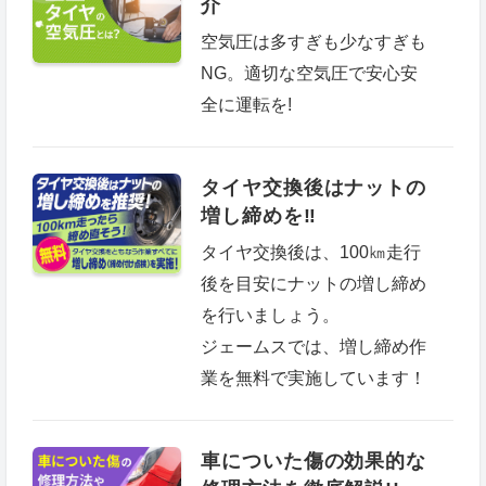
介
空気圧は多すぎも少なすぎも
NG。適切な空気圧で安心安
全に運転を!
タイヤ交換後はナットの
増し締めを‼
タイヤ交換後は、100㎞走行
後を目安にナットの増し締め
を行いましょう。
ジェームスでは、増し締め作
業を無料で実施しています！
車についた傷の効果的な