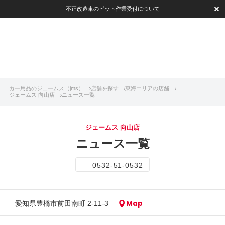
不正改造車のピット作業受付について
カー用品のジェームス（jms）
店舗を探す
東海エリアの店舗
ジェームス 向山店
ニュース一覧
ジェームス 向山店
ニュース一覧
0532-51-0532
Map
愛知県豊橋市前田南町 2-11-3