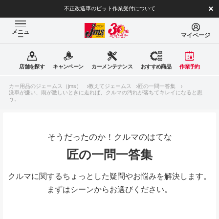
不正改造車のピット作業受付について
メニュ
マイページ
ー
店舗を探す
キャンペーン
カーメンテナンス
おすすめ商品
作業予約
カー用品のジェームス（jms）
教えてジェームス
匠の一問一答集
洗車が嫌い、雨が激しいときに走れば、クルマの汚れが落ちてキレイになると思
う。
そうだったのか！クルマのはてな
匠の一問一答集
クルマに関するちょっとした疑問やお悩みを解決します。
まずはシーンからお選びください。