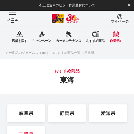
不正改造車のピット作業受付について
メニュ
マイページ
ー
店舗を探す
キャンペーン
カーメンテナンス
おすすめ商品
作業予約
カー用品のジェームス（jms）
おすすめ商品一覧
三重県
おすすめ商品
東海
岐阜県
静岡県
愛知県