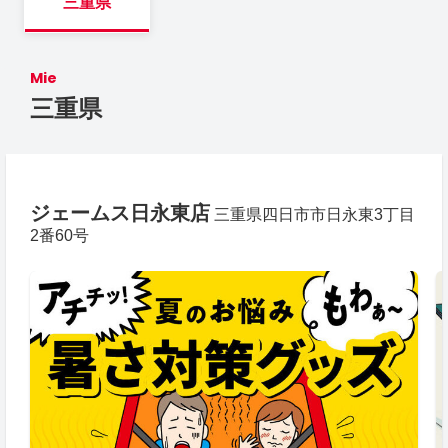
三重県
Mie
三重県
ジェームス日永東店
三重県四日市市日永東3丁目
2番60号