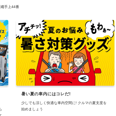
繩手上44番
暑い夏の車内にはコレだ!
。
少しでも涼しく快適な車内空間に! クルマの夏支度を
も
始めましょう
エ