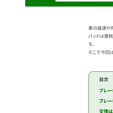
車の減速や
パッドは摩
す。
そこで今回
目次
ブレー
ブレー
交換は