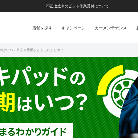
不正改造車のピット作業受付について
店舗を探す
キャンペーン
カーメンテナンス
期はいつ？目安や費用などまるわかりガイド
キパッド
の
期
いつ？
は
まるわかりガイド