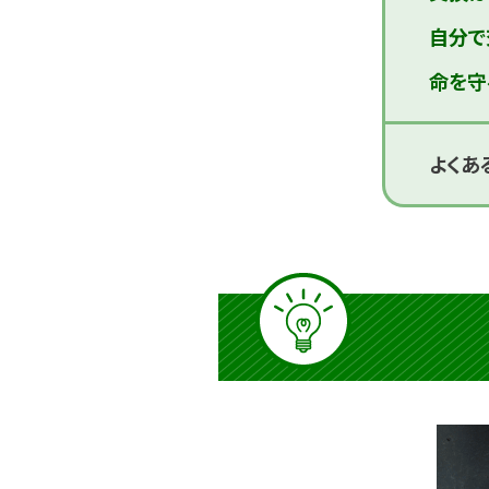
自分で
命を守
よくあ