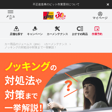
不正改造車のピット作業受付について
メニュ
マイページ
ー
店舗を探す
キャンペーン
カーメンテナンス
おすすめ商品
作業予約
カー用品のジェームス（jms）
カーメンテナンス
ノッキングの対処法や対策まで一挙解説！
ノッキング
の
対処法
や
対策
まで
一挙解説！