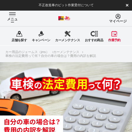
不正改造車のピット作業受付について
メニュ
マイページ
ー
店舗を探す
キャンペーン
カーメンテナンス
おすすめ商品
作業予約
カー用品のジェームス（jms）
カーメンテナンス
車検の法定費用って何？自分の車の場合は？費用の内訳を解説
車検
法定費用
何？
の
って
自分の車の場合は？
費用の内訳を解説