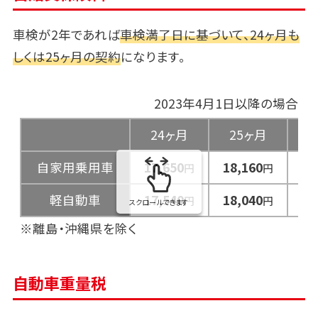
車検が2年であれば
車検満了日に基づいて、24ヶ月も
しくは25ヶ月の契約
になります。
2023年4月1日以降の場合
24ヶ月
25ヶ月
3
自家用乗用車
17,650
18,160
23
円
円
軽自動車
17,540
18,040
23
円
円
スクロールできます
※離島・沖縄県を除く
自動車重量税