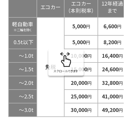
エコカー
12年経過
エコカー
（本則税率）
まで
軽自動車
5,000
6,600
円
円
※二輪を除く
0.5t以下
5,000
8,200
円
円
～1.0t
10,000
16,400
円
円
免税
～1.5t
15,000
24,600
円
円
スクロールできます
～2.0t
20,000
32,800
円
円
～2.5t
25,000
41,000
円
円
～3.0t
30,000
49,200
円
円