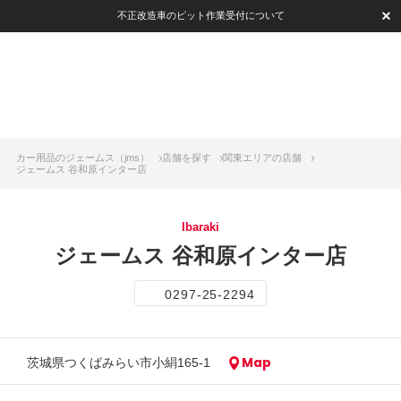
不正改造車のピット作業受付について
カー用品のジェームス（jms）
店舗を探す
関東エリアの店舗
ジェームス 谷和原インター店
Ibaraki
ジェームス 谷和原インター店
0297-25-2294
Map
茨城県つくばみらい市小絹165-1