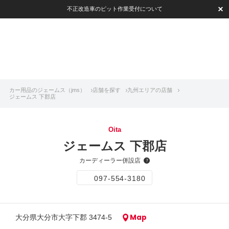
不正改造車のピット作業受付について
カー用品のジェームス（jms）
店舗を探す
九州エリアの店舗
ジェームス 下郡店
Oita
ジェームス 下郡店
カーディーラー併設店
097-554-3180
Map
大分県大分市大字下郡 3474-5