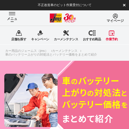
不正改造車のピット作業受付について
メニュ
マイページ
ー
店舗を探す
キャンペーン
カーメンテナンス
おすすめ商品
作業予約
カー用品のジェームス（jms）
カーメンテナンス
車のバッテリー上がりの対処法とバッテリー価格をまとめて紹介
車
バッテリー
の
上がり
対処法
の
と
バッテリー価格
を
まとめて紹介