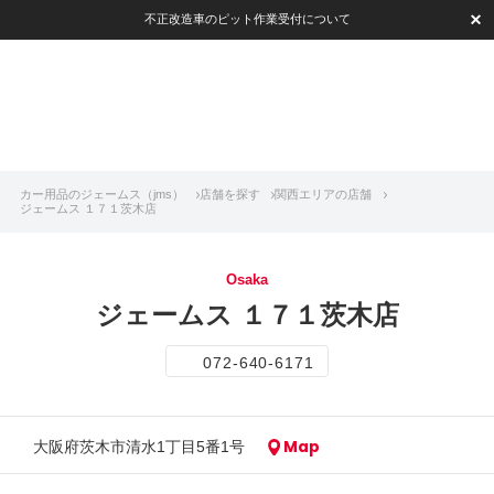
不正改造車のピット作業受付について
カー用品のジェームス（jms）
店舗を探す
関西エリアの店舗
ジェームス １７１茨木店
Osaka
ジェームス １７１茨木店
072-640-6171
Map
大阪府茨木市清水1丁目5番1号