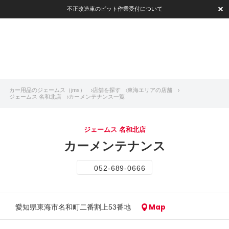
不正改造車のピット作業受付について
カー用品のジェームス（jms）
店舗を探す
東海エリアの店舗
ジェームス 名和北店
カーメンテナンス一覧
ジェームス 名和北店
カーメンテナンス
052-689-0666
Map
愛知県東海市名和町二番割上53番地