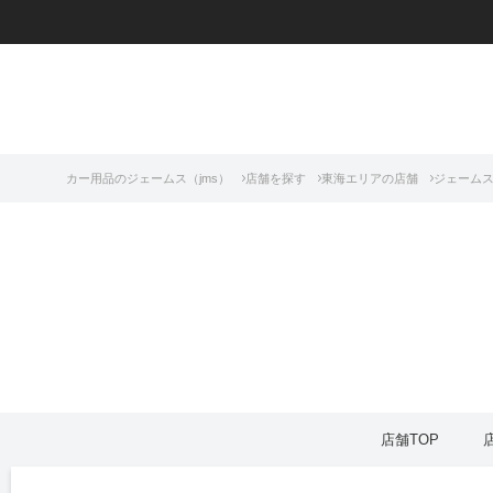
カー用品のジェームス（jms）
店舗を探す
東海エリアの店舗
ジェームス
店舗TOP