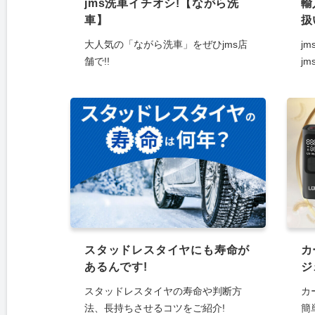
jms洗車イチオシ!【ながら洗
輸
車】
扱
大人気の「ながら洗車」をぜひjms店
j
舗で!!
jm
スタッドレスタイヤにも寿命が
カ
あるんです!
ジ
スタッドレスタイヤの寿命や判断方
カ
法、長持ちさせるコツをご紹介!
簡