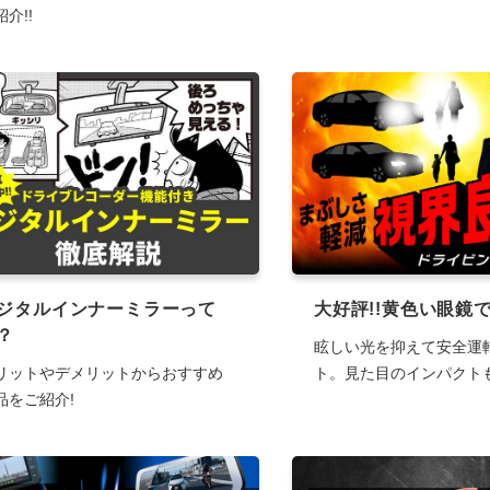
介!!
ジタルインナーミラーって
大好評!!黄色い眼鏡
？
眩しい光を抑えて安全運
リットやデメリットからおすすめ
ト。見た目のインパクトも
品をご紹介!