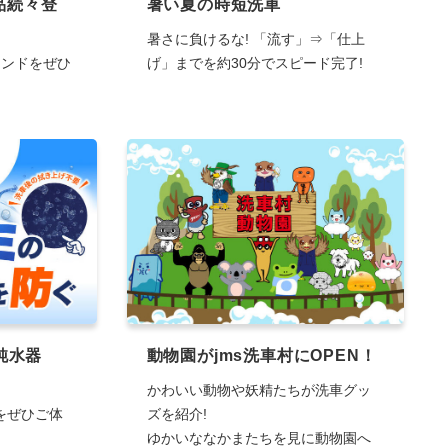
品続々登
暑い夏の時短洗車
暑さに負けるな! 「流す」⇒「仕上
ランドをぜひ
げ」までを約30分でスピード完了!
純水器
動物園がjms洗車村にOPEN！
かわいい動物や妖精たちが洗車グッ
をぜひご体
ズを紹介!
ゆかいななかまたちを見に動物園へ