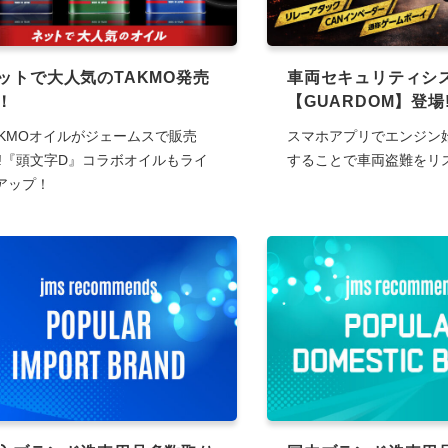
ットで大人気のTAKMO発売
車両セキュリティシ
！
【GUARDOM】登場!
AKMOオイルがジェームスで販売
スマホアプリでエンジン
!!『頭文字D』コラボオイルもライ
することで車両盗難をリ
アップ！