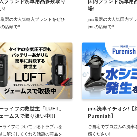
入ブランド洗車用品多数取り
国内ブランド洗車用
い!
場!
ms厳選の大人気輸入ブランドをぜひ
jms厳選の大人気国内ブ
sの店頭で!!
jmsの店頭で!!
ーライフの救世主「LUFT」
jms洗車イチオシ!【
ェームスで取り扱い中!!!
Purenish】
ーライフについて回るトラブルを
ご自宅でプロ並みの洗車
単に解消してくれる話題の商品を
感ください!!